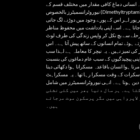
 انسانی دماغ کافی مقدار میں مختلف قسم کے
نیوروٹرانسمیٹرز بالخصوص (Dimethyltryptaminine) نامی کیمیکل اپنے اندر چھوڑ دیتی ہے جس سے مرتا ہوا انسان خود کو
 پور لہر اس کے پورے وجود میں دوڑنے لگ جاتی
 جاتا ہے۔ اسے اپنی یادداشت میں محفوظ مناظر
حلے سے بچ نکل کر واپس زندگی کی طرف لوٹ
 ہوئے تمام انسانوں کے ساتھ پیش آتا ہے۔ اس
کی تمیز نہیں۔ یہ نیچر کا معاملہ ہے لہذا سب
اپنی پیچیدگیوں کے سبب عام دماغوں کی بنسبت
تا ہوا انسان باقاعدہ مسکراتا ہوا دکھائی دیتا
دہ سکرات کے وقت مسکرا رہا تھا۔ یہ مسکراہٹ
وانی کی دین ہوتا ہے۔ انہی نیوروٹرانسمیٹرز میں شامل
تا ہے۔ ہر سال دنیا بھر میں کئی نشئی
لاپرواہی میں مگر پرسکون موت مرجاتے
ہیں۔