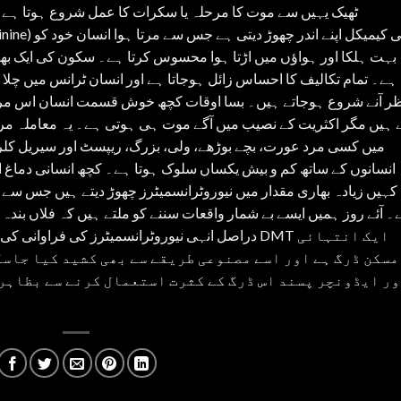
ٹھیک یہیں سے موت کا مرحلہ یا سکرات کا عمل شروع ہوتا ہے۔
بہت ہلکا اور ہواؤں میں اڑتا ہوا محسوس کرتا ہے۔ سکون کی ایک بھر
ہے۔ تمام تکالیف کا احساس زائل ہوجاتا ہے اور انسان ٹرانس میں چلا
ر آنے شروع ہوجاتے ہیں۔ بسا اوقات کچھ خوش قسمت انسان اس مر
 ہیں مگر اکثریت کے نصیب میں آگے موت ہی ہوتی ہے۔ یہ معاملہ مرتے
میں کسی مرد عورت، بچے بوڑھے، ولی، بزرگ، ریپسٹ اور سیریل کلر 
انسانوں کے ساتھ کم و بیش یکساں سلوک ہوتا ہے۔ کچھ انسانی دماغ 
کہیں زیادہ بھاری مقدار میں نیوروٹرانسمیٹرز چھوڑ دیتے ہیں جس سے مر
۔ آئے روز ہمیں ایسے بے شمار واقعات سننے کو ملتے ہیں کہ فلاں بن
دراصل انہی نیوروٹرانسمیٹرز کی فرا DMT ایک انتہائی
مسکن ڈرگ ہے اور اسے مصنوعی طریقے سے بھی کشید کیا جاسک
ر ایڈونچر پسند اس ڈرگ کے کثرت استعمال کرنے سے بظاہر 