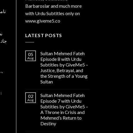
Barbaroslar and much more
with Urdu Subtitles only on
www.giveme5.co
نظ
LATEST POSTS
جاتے
Sultan Mehmed Fateh
05
Aug
Episode 8 with Urdu
Subtitles by GiveMe5 –
Justice, Betrayal, and
ہے
the Strength of a Young
Sultan
او
Sultan Mehmed Fateh
02
Aug
Episode 7 with Urdu
Subtitles by GiveMe5 –
A Throne in Crisis and
Mehmed’s Return to
Destiny