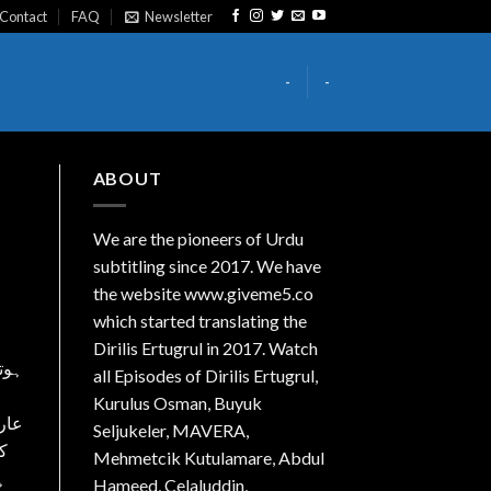
Contact
FAQ
Newsletter
-
-
ABOUT
We are the
pioneers
of Urdu
subtitling since 2017. We have
the website www.giveme5.co
which started translating the
Dirilis Ertugrul in 2017. Watch
ہوتا
all Episodes of Dirilis Ertugrul,
Kurulus
Osman
, Buyuk
عار
Seljukeler, MAVERA,
ک
Mehmetcik Kutulamare, Abdul
ہ
Hameed, Celaluddin,