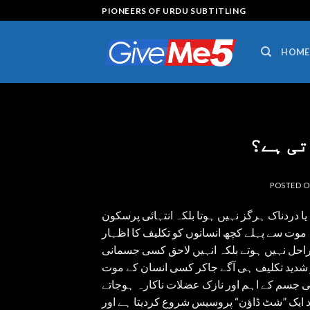
Skip
PIONEERS OF URDU SUBTITLING
to
content
HOME
تی ہے؟
POSTED 
دردناک ہرگز نہیں ہوتا بلکہ انتہائی پرسکون
ے۔ موت سے پہلے کچھ انسانوں کو تکلیف کا اظہار
مراحل نہیں ہوتے بلکہ انہیں لاحق کسی جسمانی
 شدید تکلیف ہی آگے جاکر کسی انسان کے موت
 جسم کے اہم اور نازک عضلات ناکارہ ہوجاتے
خود ایک ”شٹ ڈاؤن“ پروسیس شروع کردیتا ہے اور