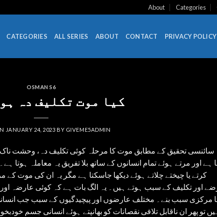
About
Categories
CATEGORIES
ALL SERIES
ABOUT
CONTACT
PRIVACY POLICY
OSMAN S6
کیا موت تکلیف دہ ہو
ON
JANUARY 24, 2023
BY
GIVEME5ADMIN
سائنسی تحقیق کے مطابق موت کا مرحلہ کوئی تکلیف دہ، وحشت ناک یا 
 ہے اور مرتے ہوئے تمام انسانوں کے ساتھ بلا تفریق یہ معاملہ ہوتا ہ
کرتے یا چیختے چلاتے ہوئے دیکھا جاسکتا ہے مگر یہ ان کی موت کے 
ضے اور تکلیف کے سبب ہوتے ہیں۔ یہ الگ بات ہے کہ کوئی عارضہ اور
ا مرکزی سبب بنے۔ مختلف عارضوں اور پیچیدگیوں کے سبب جب انسانی
یں تو پھر ان ناقابل تلافی نقصانات کو بھانپتے ہوئے انسانی جسم خودب