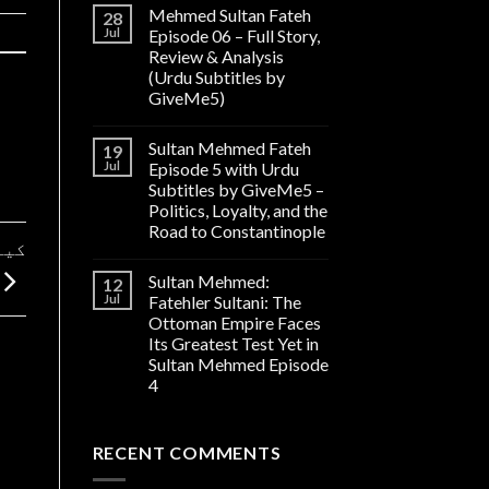
Mehmed Sultan Fateh
28
Jul
Episode 06 – Full Story,
Review & Analysis
(Urdu Subtitles by
GiveMe5)
Sultan Mehmed Fateh
19
Jul
Episode 5 with Urdu
Subtitles by GiveMe5 –
Politics, Loyalty, and the
Road to Constantinople
کیا
Sultan Mehmed:
12
Jul
Fatehler Sultani: The
Ottoman Empire Faces
Its Greatest Test Yet in
Sultan Mehmed Episode
4
RECENT COMMENTS