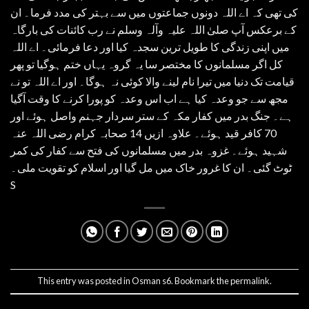
کی تھی کہ اے اللہ دونوں جماعتوں میں سے بہتر کی مدد فرما۔ ان
کے برعکس آپ صلیٰ اللہ علیہ وآلہ وسلم نے رب کائنات کی بارگاہ
میں اپنی زندگی کا طویل ترین سجدہ کیا اور دعا فرمائی۔ اے اللہ
کل اگر مسلمانوں کا مختصر سا یہ گروہ یہاں ختم ہوگیا تو پھر
قیامت تک دنیا میں تیرا نام لینے والا کوئی نہ ہوگا۔ اور اے اللہ تو نے
مجھ سے جو وعدہ کیا ہے اب اس وعدہ کو پورا کرنے کا وقت آگیا
ہے۔ جنگ بدر میں کفار مکہ کے ستر سردار جہنم واصل ہوئے اور
70 کافر قید ہوئے۔ علاوہ ازیں 14 صحابہ کرام رضی اللہ عنہ
شہید ہوئے۔ غزوہ بدر میں مسلمانوں کی فتح سے کفار کی کمر
ٹوٹ گئی۔ ان کا غرور خاک میں مل گیا اور اسلام کو تقویت ملی۔
S
This entry was posted in
Osman s6
. Bookmark the
permalink
.