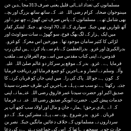
مسلمانوں کی تعداد انتہائی قلیل یعنی صرف 313مجاہدین جن
میںنوجوان صحابہ کرام رضی اللہ عنہ کے ساتھ ساتھ بزرگ اور بچے
بھی شامل تھے۔ مسلمانوں کے پاس صرف تین گھوڑے، چھ نیزے اور
آٹھ تلواریں تھیں جبکہ سواری کے لئے 70 اونٹ تھے جبکہ لشکر کفار
میں ایک ہزار کے لگ بھگ فوج، سو گھوڑے، سات سو اونٹ اور
لڑائی کا کثیر سامان موجود تھا۔ مورخین اس معرکہ کو غزوہ
بدرالکبریٰ اور غزوہ بدرالعظمیٰ کے نام سے یاد کرتے ہیں لیکن رب
قدوس نے اپنی کتاب مقدس میں اسے یوم الفرقان سے ملقب
فرمایا ہے۔ غزوہ بدر کے موقع پر سرکار دو عالم صلیٰ اللہ علیہ
وآلہ وسلم نے انصار و مہاجرین کو جمع فرمایا اور دریافت فرمایا
کہ کون ہے جو اللہ پاک کی راہ میں اپنی جان کو قربان کرنے کا
جذبہ رکھتا ہے تو سب سے پہلے مہاجرین کی طرف حضرت سیدنا
صدیق اکبر اور حضرت سیدنا عمر فاروق رضی اللہ عنہما نے اپنی
خدمات پیش کیں۔ حضرت ابوبکر صدیق رضی اللہ عنہ نے فرمایا
کہ اے ہادی برحق! ہمارے جان و مال اور اولاد سب کچھ آپ پر
قربان۔ غزوہ بدر شروع ہونے سے پہلے مشرکین مکہ کے دو
سرداروں نے مسلمانوں کے خلاف دعائیں مانگیں جبکہ نصر بن
حارث جو یہ سمجھ رہا تھا کہ اس کی جماعت بہتر ہے، کی دعا