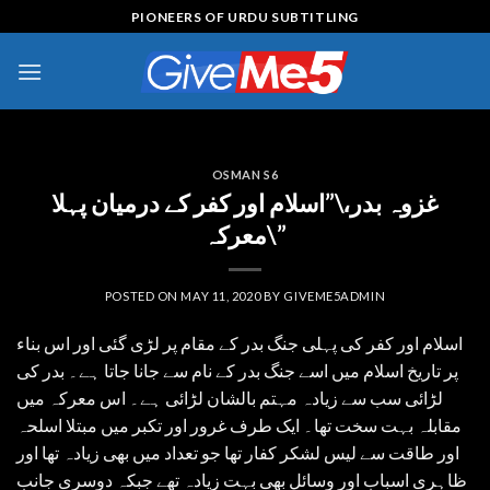
Skip
PIONEERS OF URDU SUBTITLING
to
content
OSMAN S6
غزوہ بدر،\”اسلام اور کفر کے درمیان پہلا
معرکہ\”
POSTED ON
MAY 11, 2020
BY
GIVEME5ADMIN
اسلام اور کفر کی پہلی جنگ بدر کے مقام پر لڑی گئی اور اس بناء
پر تاریخ اسلام میں اسے جنگ بدر کے نام سے جانا جاتا ہے۔ بدر کی
لڑائی سب سے زیادہ مہتم بالشان لڑائی ہے۔ اس معرکہ میں
مقابلہ بہت سخت تھا۔ ایک طرف غرور اور تکبر میں مبتلا اسلحہ
اور طاقت سے لیس لشکر کفار تھا جو تعداد میں بھی زیادہ تھا اور
ظاہری اسباب اور وسائل بھی بہت زیادہ تھے جبکہ دوسری جانب