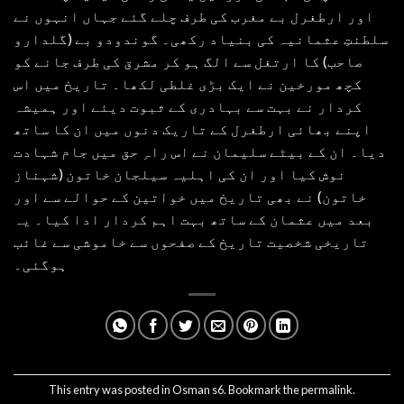
اور ارطغرل بے مغرب کی طرف چلے گئے جہاں انہوں نے
سلطنتِ عثمانیہ کی بنیاد رکھی۔ گوندودو بے (گلدارو
صاحب) کا ارتغل سے الگ ہو کر مشرق کی طرف جانے کو
کچھ مورخین نے ایک بڑی غلطی لکھا۔ تاریخ میں اس
کردار نے بہت سے بہادری کے ثبوت دیئے اور ہمیشہ
اپنے بھائی ارطغرل کے تاریک دنوں میں ان کا ساتھ
دیا۔ ان کے بیٹے سلیمان نے اس راہِ حق میں جام شہادت
نوش کیا اور ان کی اہلیہ سیلجان خاتون (شہناز
خاتون) نے بھی تاریخ میں خواتین کے حوالے سے اور
بعد میں عثمان کے ساتھ بہت اہم کردار ادا کیا۔ یہ
تاریخی شخصیت تاریخ کے صفحوں سے خاموشی سے غائب
ہوگئی۔
This entry was posted in
Osman s6
. Bookmark the
permalink
.