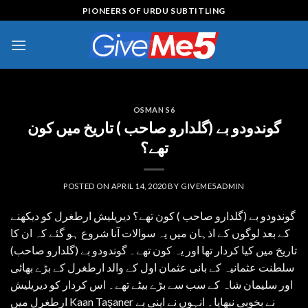
Skip
PIONEERS OF URDU SUBTITLING
to
content
OSMAN S6
گوندودو بے (گلدارو صاحب ) تاریخ میں کون
تھے؟
POSTED ON
APRIL 14, 2020
BY
GIVEME5ADMIN
گوندودو بے (گلدارو صاحب ) کون تھے؟ دیریلیش ارطغرل کو دیکھنے
کے بعد لوگوں کے اذہان میں یہ سوالات آنا شروع ہو گئے کہ ان کا
تاریخ میں کیا کردار تھا اور یہ کون تھے۔ گوندودو بے (گلدارو صاحب)
سلطنت عثمانیہ کے بانی عثمان اول کے والد ارطغرل کے بڑے بھائی
اور سلیمان شاہ کے سب سے بڑے بیٹے تھے۔ اس کردار کو دیریلیش
ارطغرل میں Kaan Taşaner نے بخوبی نبھایا۔ انہوں نے اپنی بے