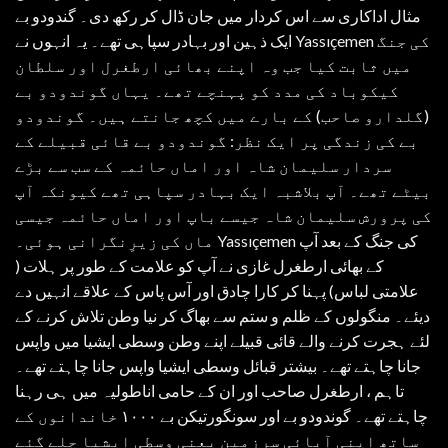
مثال اداکاری سے اس کردار میں جان ڈال کر رکھ دی۔ گندودو بے
ایک ذہین اور بہادر سپاہی تھے۔ یہ انہوں نے Yassıçemen کی جنگ
میں ثابت کیا جب وہ اپنے بھائی ارطغرل اور سلطان
کیکوباد کی مدد کو پہنچے تھے۔ یہاں گوندودو بے
(گلدارو صاحب) کے بارے میں کچھ جانتے ہیں۔ گوندودو
بے کی زندگی پر ایک نظر: گوندودو بے قائی قبیلے کے
سردار سلیمان شاہ اور اماں حائمہ کے سب سے بڑے
بیٹے تھے۔ آپ بلاشبہ ایک بہادر سپاہی تھے کیونکہ آپ
کی پرورش سلیمان شاہ جیسے باپ اور اماں حائمہ جیسی
ماں کی زیرِنگرانی ہوئی۔ Yassıçemen کی جنگ کے بعد آپ
کے بھائی ارطغرل غازی نے آپ کو علامت کے طور پر ہلات (
علامتی لباس) پہنا کر کارا چادق اور آس پاس کے علاقے انہیں دے
دیئے۔ منگولوں کے ظلم و ستم سے بھاگ کر نیا وطن تلاش کرنے کے
لئے ہجرت کرنے والے قائی قبیلے اپنے وطن وسطی ایشیا میں واپس
جانا چاہتے تھے۔ بیشتر قبائل وسطی ایشیا واپس جانا چاہتے تھے۔
تاہم ، ارطغرل صاحب اور ان کے حامی اناطولیہ میں ہی رہنا
چاہتے تھے۔ گوندودو بے اور سونگورتیکن بے ۱۰۰۰ خاندانوں کے
ساتھ اپنی آبائی سرزمین یعنی وسطی ایشیا چلے گئے