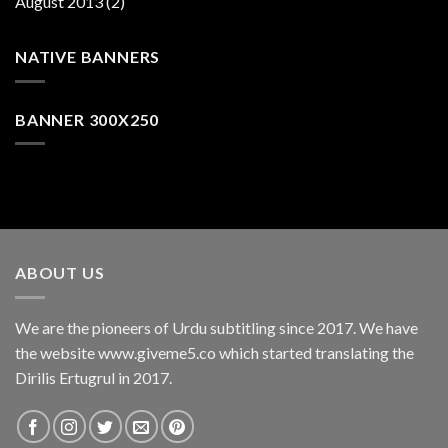
August 2013
(2)
NATIVE BANNERS
BANNER 300X250
ABOUT US
We are the pioneers of Urdu subtitling since 2017. We have
the website www.giveme5.co which started translating the
Dirilis Ertugrul in 2017.